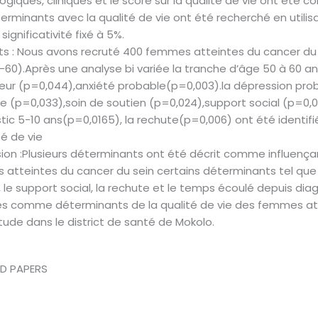
giques, cliniques et le score sur la qualité de vie ont été co
erminants avec la qualité de vie ont été recherché en utilisa
 significativité fixé à 5%.
ts : Nous avons recruté 400 femmes atteintes du cancer du
-60).Après une analyse bi variée la tranche d’âge 50 à 60 an
teur (p=0,044),anxiété probable(p=0,003).la dépression prob
e (p=0,033),soin de soutien (p=0,024),support social (p=0,0
tic 5-10 ans(p=0,0165), la rechute(p=0,006) ont été identi
té de vie
ion :Plusieurs déterminants ont été décrit comme influençan
atteintes du cancer du sein certains déterminants tel que l’a
, le support social, la rechute et le temps écoulé depuis dia
iés comme déterminants de la qualité de vie des femmes at
tude dans le district de santé de Mokolo.
ED PAPERS