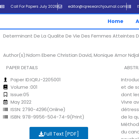
Skip
Call For Papers July 2026
editor@iqresearchjournal.com
to
content
Home
A
Determinant De La Qualite De Vie Des Femmes Atteintes Du
Author(s):Ndom Ebene Christian David, Monique Amor Nd
PAPER DETAILS
ABST
Paper ID:IQRJ-2205001
Introdu
Volume :001
et de s
Issue:05
dont le
May 2022
Vivre a
ISSN: 2790-4296(Online)
détresse
ISBN: 978-9956-504-74-9(Print)
de la q
Méthode
du canc
Full Text [PDF]