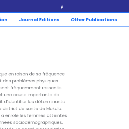
ion
Journal Editions
Other Publications
ique en raison de sa fréquence
nt des problèmes physiques
ui sont fréquemment ressentis.
 et une cause importante de
it d’identifier les déterminants
 district de sante de Mokolo.
le a enrôlé les femmes atteintes
 données sociodémographiques,