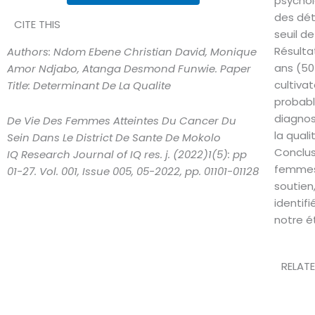
psycholo
des dét
CITE THIS
seuil de
Résulta
Authors: Ndom Ebene Christian David, Monique
ans (50
Amor Ndjabo, Atanga Desmond Funwie. Paper
cultiva
Title: Determinant De La Qualite
probabl
diagnos
De Vie Des Femmes Atteintes Du Cancer Du
la quali
Sein Dans Le District De Sante De Mokolo
Conclus
IQ Research Journal of IQ res. j. (2022)1(5): pp
femmes 
01-27. Vol. 001, Issue 005, 05-2022, pp. 01101-01128
soutien
identif
notre é
RELAT