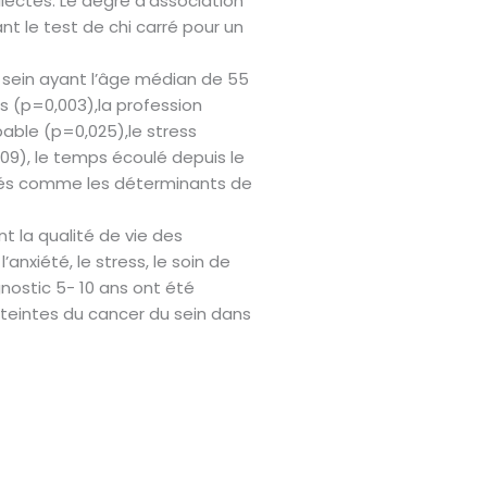
llectés. Le degré d’association
nt le test de chi carré pour un
 sein ayant l’âge médian de 55
s (p=0,003),la profession
able (p=0,025),le stress
09), le temps écoulé depuis le
fiés comme les déterminants de
t la qualité de vie des
nxiété, le stress, le soin de
gnostic 5- 10 ans ont été
teintes du cancer du sein dans