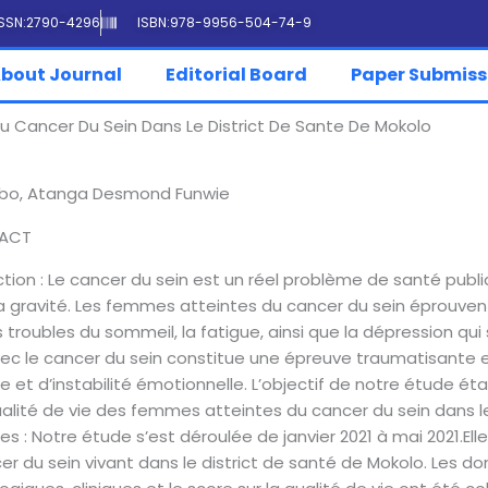
ISSN:2790-4296
ISBN:978-9956-504-74-9
bout Journal
Editorial Board
Paper Submiss
 Cancer Du Sein Dans Le District De Sante De Mokolo
jabo, Atanga Desmond Funwie
RACT
ction : Le cancer du sein est un réel problème de santé publ
a gravité. Les femmes atteintes du cancer du sein éprouve
s troubles du sommeil, la fatigue, ainsi que la dépression q
vec le cancer du sein constitue une épreuve traumatisante
 et d’instabilité émotionnelle. L’objectif de notre étude éta
ualité de vie des femmes atteintes du cancer du sein dans le
s : Notre étude s’est déroulée de janvier 2021 à mai 2021.El
er du sein vivant dans le district de santé de Mokolo. Les